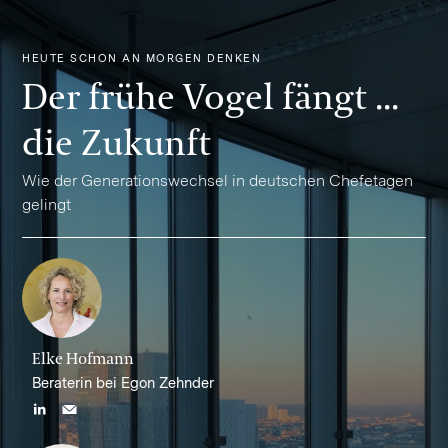
HEUTE SCHON AN MORGEN DENKEN
Der frühe Vogel fängt ...
die Zukunft
Wie der Generationswechsel in deutschen Chefetagen
gelingt
Elke Hofmann
Beraterin bei Egon Zehnder